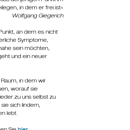
gen, in dem er frei ist«
Wolfgang Giegerich
unkt, an dem es nicht
perliche Symptome,
nahe sein möchten,
geht und ein neuer
n Raum, in dem wir
en, worauf sie
ieder zu uns selbst zu
ie sich lindern,
n lebt.
den Sie
hier
.