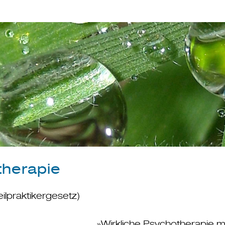
herapie
ilpraktikergesetz)
»Wirkliche Psychotherapie m